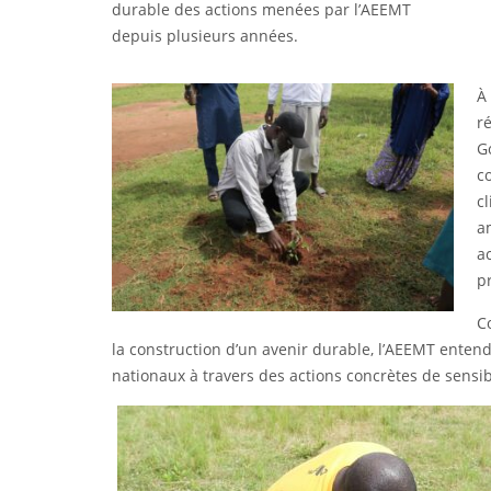
durable des actions menées par l’AEEMT
depuis plusieurs années.
À 
r
G
c
c
a
ac
p
C
la construction d’un avenir durable, l’AEEMT entend 
nationaux à travers des actions concrètes de sensi