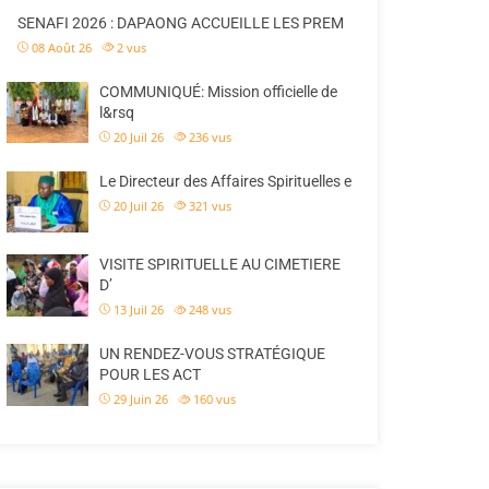
SENAFI 2026 : DAPAONG ACCUEILLE LES PREM
08 Août 26
2
vus
COMMUNIQUÉ: Mission officielle de
l&rsq
20 Juil 26
236
vus
Le Directeur des Affaires Spirituelles e
20 Juil 26
321
vus
VISITE SPIRITUELLE AU CIMETIERE
D’
13 Juil 26
248
vus
UN RENDEZ-VOUS STRATÉGIQUE
POUR LES ACT
29 Juin 26
160
vus