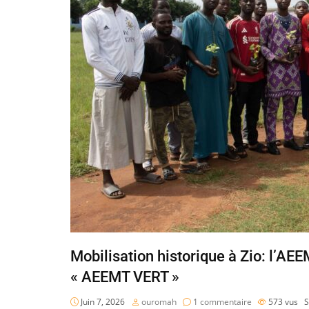
Mobilisation historique à Zio: l’AEE
« AEEMT VERT »
Juin 7, 2026
ouromah
1 commentaire
573
vus
S