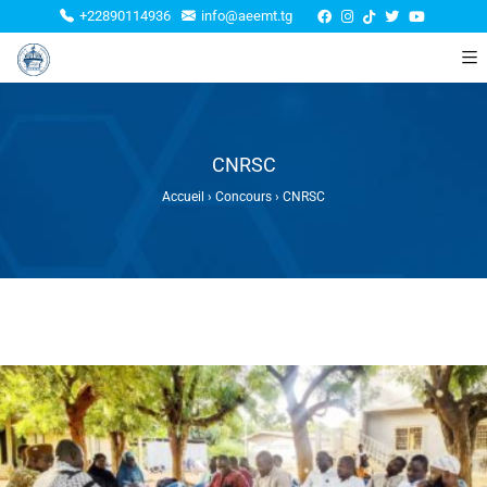
+22890114936
info@aeemt.tg
CNRSC
Accueil
›
Concours
›
CNRSC