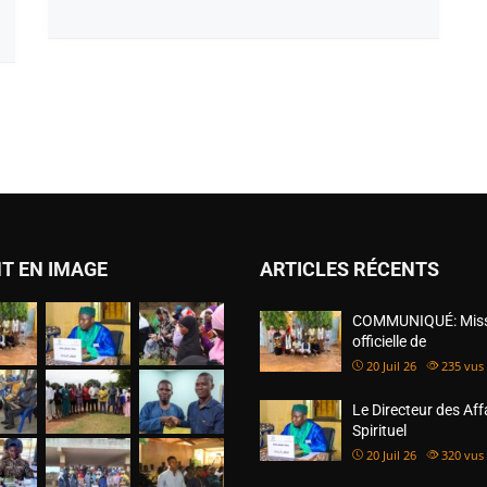
T EN IMAGE
ARTICLES RÉCENTS
COMMUNIQUÉ: Miss
officielle de
20 Juil 26
235
vus
Le Directeur des Aff
Spirituel
20 Juil 26
320
vus