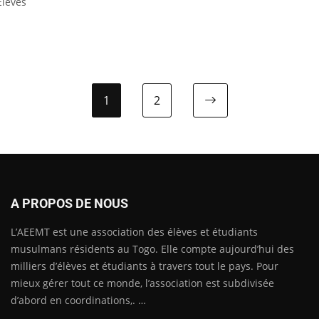
Élèves
1
2
A PROPOS DE NOUS
L’AEEMT est une association des élèves et étudiants
musulmans résidents au Togo. Elle compte aujourd’hui des
milliers d’élèves et étudiants à travers tout le pays. Pour
mieux gérer tout ce monde, l’association est subdivisée
d’abord en coordinations,. …