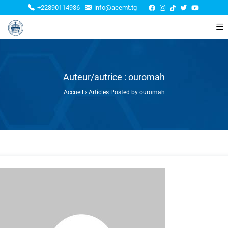
+22890114936
info@aeemt.tg
Auteur/autrice :
ouromah
Accueil
›
Articles Posted by ouromah