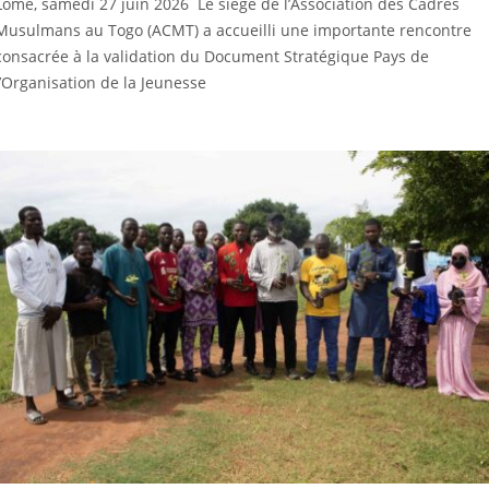
Lomé, samedi 27 juin 2026 Le siège de l’Association des Cadres
Musulmans au Togo (ACMT) a accueilli une importante rencontre
consacrée à la validation du Document Stratégique Pays de
l’Organisation de la Jeunesse