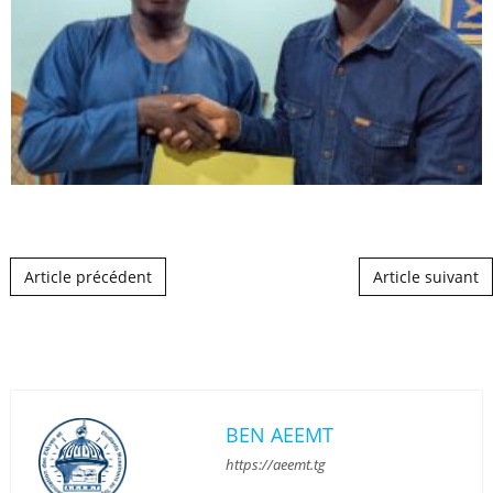
Post navigation
Article précédent
Article suivant
BEN AEEMT
https://aeemt.tg