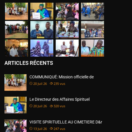
ARTICLES RÉCENTS
COMMUNIQUÉ: Mission officielle de
20 Juil 26
235
vus
Le Directeur des Affaires Spirituel
20 Juil 26
320
vus
VISITE SPIRITUELLE AU CIMETIERE D&r
13 Juil 26
247
vus