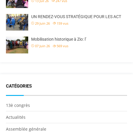
13 Juil 26
247
vus
UN RENDEZ-VOUS STRATÉGIQUE POUR LES ACT
29 Juin 26
159
vus
Mobilisation historique à Zio: l’
07 Juin 26
569
vus
CATÉGORIES
13è congrès
Actualités
Assemblée générale