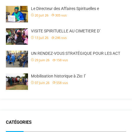
Le Directeur des Affaires Spirituelles e
20 Juil 26
305
vus
VISITE SPIRITUELLE AU CIMETIERE D’
13 Juil 26
246
vus
UN RENDEZ-VOUS STRATÉGIQUE POUR LES ACT
29 Juin 26
158
vus
Mobilisation historique à Zio: l’
07 Juin 26
558
vus
CATÉGORIES