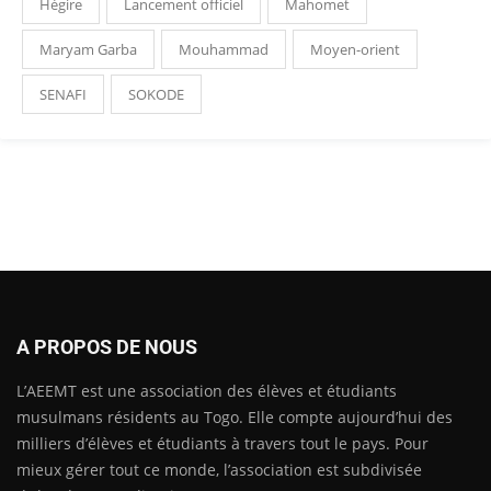
Hégire
Lancement officiel
Mahomet
Maryam Garba
Mouhammad
Moyen-orient
SENAFI
SOKODE
A PROPOS DE NOUS
L’AEEMT est une association des élèves et étudiants
musulmans résidents au Togo. Elle compte aujourd’hui des
milliers d’élèves et étudiants à travers tout le pays. Pour
mieux gérer tout ce monde, l’association est subdivisée