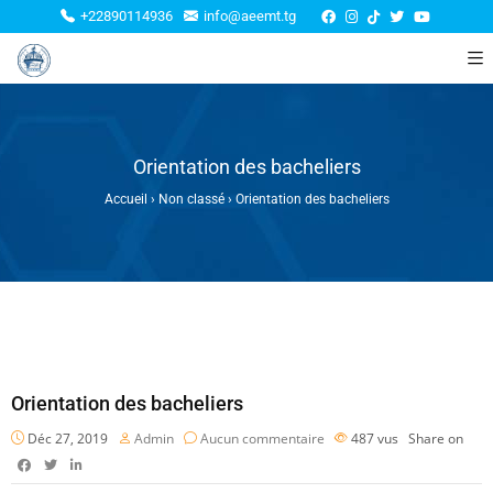
+22890114936
info@aeemt.tg
Orientation des bacheliers
Accueil
›
Non classé
›
Orientation des bacheliers
Orientation des bacheliers
Déc 27, 2019
Admin
Aucun commentaire
487
vus
Share on