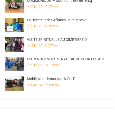
COMMUNIQUÉ: Mission officielle de l&rsq
20 Juil 26
235
vus
Le Directeur des Affaires Spirituelles e
20 Juil 26
319
vus
VISITE SPIRITUELLE AU CIMETIERE D’
13 Juil 26
247
vus
UN RENDEZ-VOUS STRATÉGIQUE POUR LES ACT
29 Juin 26
159
vus
Mobilisation historique à Zio: l’
07 Juin 26
568
vus