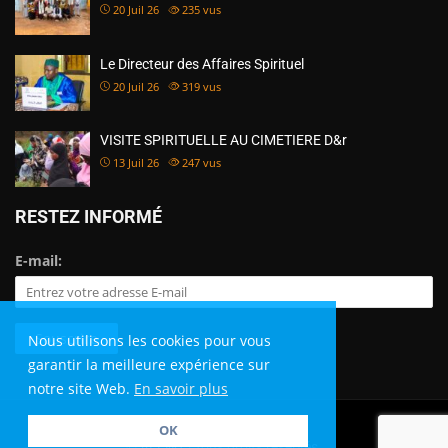
20 Juil 26
235
vus
Le Directeur des Affaires Spirituel
20 Juil 26
319
vus
VISITE SPIRITUELLE AU CIMETIERE D&r
13 Juil 26
247
vus
RESTEZ INFORMÉ
E-mail:
Nous utilisons les cookies pour vous
garantir la meilleure expérience sur
notre site Web.
En savoir plus
OK
©
AEEMT
| Tous droits réservés.