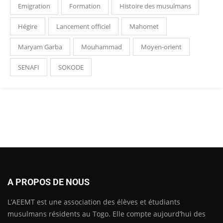
Emigration
Formation
Histoire des musulmans
Hégire
Lancement officiel
Mahomet
Maryam Garba
Mouhammad
Moyen-orient
SENAFI
SOKODE
A PROPOS DE NOUS
L’AEEMT est une association des élèves et étudiants
musulmans résidents au Togo. Elle compte aujourd’hui des