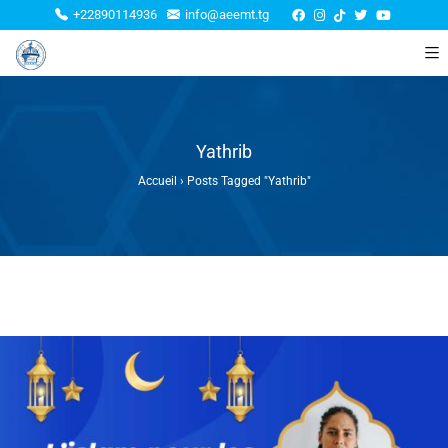
+22890114936
info@aeemt.tg
Yathrib
Accueil
›
Posts Tagged "Yathrib"